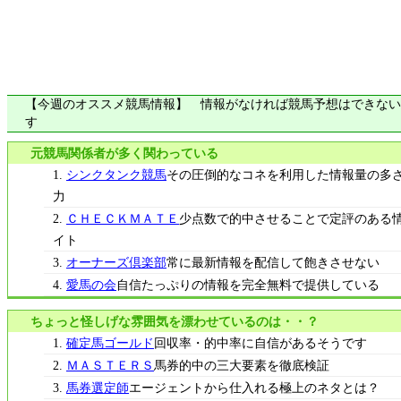
【今週のオススメ競馬情報】 情報がなければ競馬予想はできない
す
元競馬関係者が多く関わっている
シンクタンク競馬
その圧倒的なコネを利用した情報量の多
力
ＣＨＥＣＫＭＡＴＥ
少点数で的中させることで定評のある
イト
オーナーズ倶楽部
常に最新情報を配信して飽きさせない
愛馬の会
自信たっぷりの情報を完全無料で提供している
ちょっと怪しげな雰囲気を漂わせているのは・・？
確定馬ゴールド
回収率・的中率に自信があるそうです
ＭＡＳＴＥＲＳ
馬券的中の三大要素を徹底検証
馬券選定師
エージェントから仕入れる極上のネタとは？