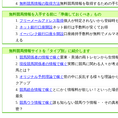
無料競馬情報の取得方法
無料競馬情報を取得するための手
無料競馬情報を入手する前に「準備しておくべき」もの
フリーメールアドレス取得
個人が特定されないから登録時
ネット銀行口座開設
ネット銀行は手数料が安くてお得
イーバンク銀行口座を開設
口座維持手数料が無料でメルマ
える
無料競馬情報サイトを「タイプ別」に紹介します
競馬関係者の情報で稼ぐ
栗東・美浦の両トレセンから生情
現役競馬関係者の情報で稼ぐ
実際に競馬に関わる人々が考
馬とは？
オリジナル予想理論で稼ぐ
世の中に反乱する様々な理論か
クアップ
競馬総合情報で稼ぐ
とにかく情報料が欲しい！といった場
最良
競馬ウラ情報で稼ぐ
誰も知らない競馬ウラ情報・・その真
密？