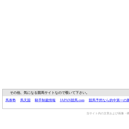
その他、気になる競馬サイトなので覗いて下さい。
馬券塾
馬天国
騎手制裁情報
JAPAN競馬.com
競馬予想なら的中第一の
当サイト内の文章および画像・